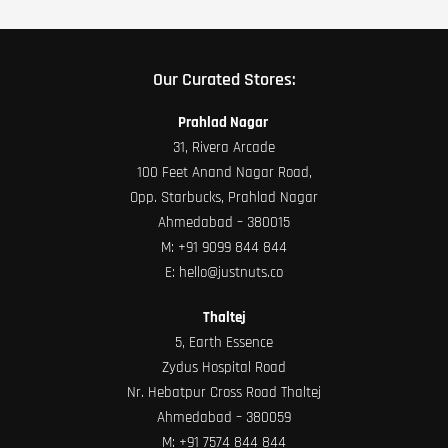
Our Curated Stores:
Prahlad Nagar
31, Rivera Arcade
100 Feet Anand Nagar Road,
Opp. Starbucks, Prahlad Nagar
Ahmedabad – 380015
M:
+91 9099 844 844
E:
hello@justnuts.co
Thaltej
5, Earth Essence
Zydus Hospital Road
Nr. Hebatpur Cross Road Thaltej
Ahmedabad – 380059
M:
+91 7574 844 844