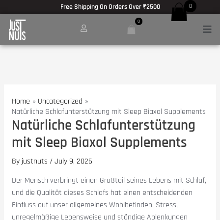
Anatomie des Muskelwachstums:
Encyclopédie du bodybuilding :
Hypertrophie und Kraft -
https://www.barbel
Skip
Post
Free Shipping On Orders Over ₹2500
0
to
navigation
Coffee and athletic performance -
https://pubmed.ncbi.nlm.nih.gov/29382077/
0
Men
content
meilleur site pour acheter des produits stéroïdiens -
masteron enanthate achat
Testosterone Review -
https://www.nature.com/articles/s41574-020-00409-2
Post-exercise nutrition strategies -
https://www.ncbi.nlm.nih.gov/pmc/articl
Protein dose-response for hypertrophy -
https://www.ncbi.nlm.nih.gov/pmc/ar
Home
Uncategorized
Natürliche Schlafunterstützung mit Sleep Biaxol Supplements
Natürliche Schlafunterstützung
mit Sleep Biaxol Supplements
By
justnuts
/
July 9, 2026
Der Mensch verbringt einen Großteil seines Lebens mit Schlaf,
und die Qualität dieses Schlafs hat einen entscheidenden
Einfluss auf unser allgemeines Wohlbefinden. Stress,
unregelmäßige Lebensweise und ständige Ablenkungen