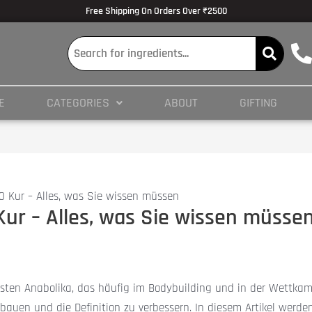
lmedicine.com/blog/hypertrophy-and-strength/
Volume Dose Response -
https
Free Shipping On Orders Over ₹2500
 en ligne
es/PMC3825066/
E
CATEGORIES
ABOUT
GIFTING
ticles/PMC4245564/
0 Kur – Alles, was Sie wissen müssen
Kur – Alles, was Sie wissen müsse
rksten Anabolika, das häufig im Bodybuilding und in der Wettkam
bauen und die Definition zu verbessern. In diesem Artikel werde