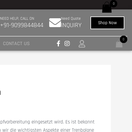
://pubmed.ncbi.nlm.nih.gov/27433992/
das beste Unternehmen für den Verkauf 
0
NEED HELP, CALL ON
Need Quote
Shop Now
+91-9099844844
INQUIRY
0
CONTACT US
n
pfvorbereitung eingesetzt wird. Es ist bekannt
n wir die wichtigsten Aspekte einer Trenbolone