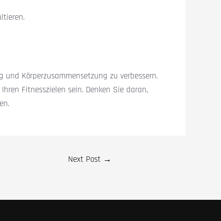
ltieren.
tung und Körperzusammensetzung zu verbessern.
Ihren Fitnesszielen sein. Denken Sie daran,
en.
Next Post
→